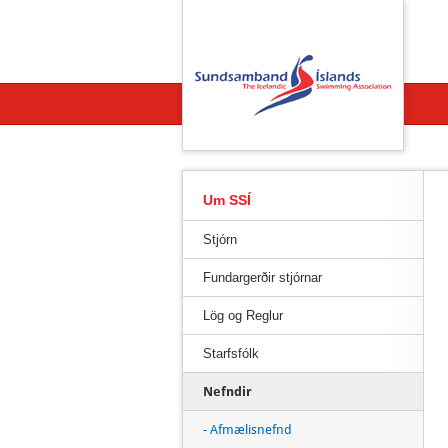
Beint
á
efnisyfirlit
síðunnar
Um SSÍ
Stjórn
Fundargerðir stjórnar
Lög og Reglur
Starfsfólk
Nefndir
- Afmælisnefnd