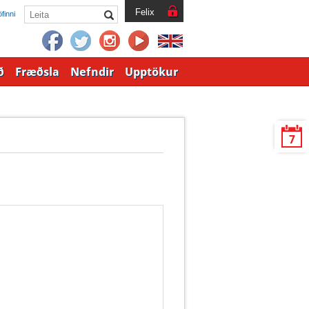
Leit:
Felix
finni
ð
Fræðsla
Nefndir
Upptökur
7