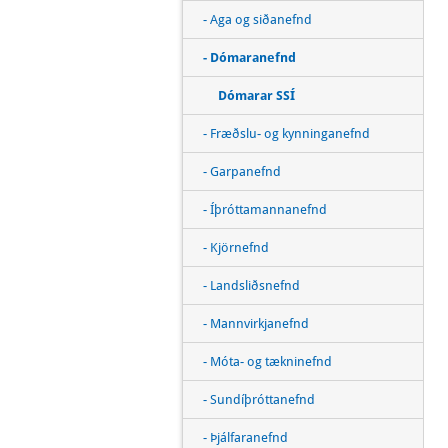
- Aga og siðanefnd
- Dómaranefnd
Dómarar SSÍ
- Fræðslu- og kynninganefnd
- Garpanefnd
- Íþróttamannanefnd
- Kjörnefnd
- Landsliðsnefnd
- Mannvirkjanefnd
- Móta- og tækninefnd
- Sundíþróttanefnd
- Þjálfaranefnd