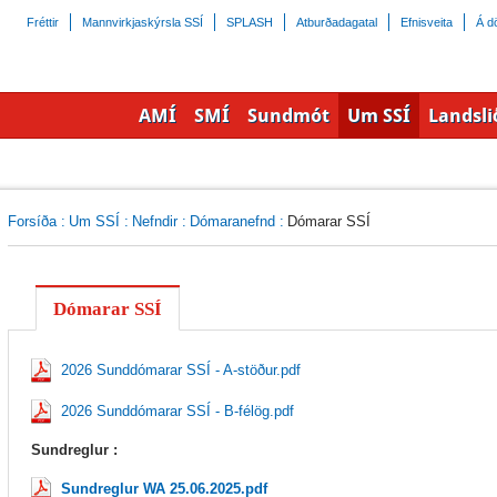
Fréttir
Mannvirkjaskýrsla SSÍ
SPLASH
Atburðadagatal
Efnisveita
Á dö
AMÍ
SMÍ
Sundmót
Um SSÍ
Landsli
Forsíða
:
Um SSÍ
:
Nefndir
:
Dómaranefnd
:
Dómarar SSÍ
Dómarar SSÍ
2026 Sunddómarar SSÍ - A-stöður.pdf
2026 Sunddómarar SSÍ - B-félög.pdf
Sundreglur :
Sundreglur WA 25.06.2025.pdf