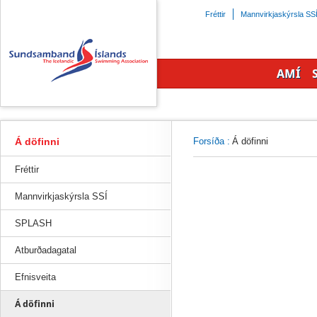
Beint
Fréttir
Mannvirkjaskýrsla SS
á
efnisyfirlit
síðunnar
AMÍ
Á döfinni
Forsíða
:
Á döfinni
Fréttir
Mannvirkjaskýrsla SSÍ
SPLASH
Atburðadagatal
Efnisveita
Á döfinni