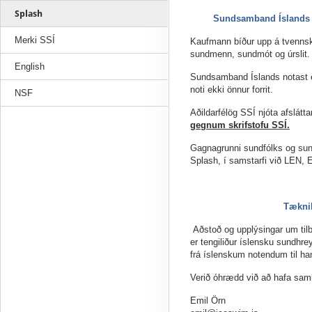
Splash
Sundsamband Íslands k
Merki SSÍ
Kaufmann bíður upp á tvennsk
sundmenn, sundmót og úrslit.
English
Sundsamband Íslands notast ein
noti ekki önnur forrit.
NSF
Aðildarfélög SSÍ njóta afsláttar
gegnum skrifstofu SSÍ.
Gagnagrunni sundfólks og sun
Splash, í samstarfi við LEN,
Tæknil
Aðstoð og upplýsingar um tilb
er tengiliður íslensku sundhre
frá íslenskum notendum til ha
Verið óhrædd við að hafa samb
Emil Örn