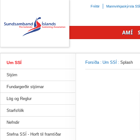
Beint
Fréttir
Mannvirkjaskýrsla SS
á
efnisyfirlit
síðunnar
AMÍ
Um SSÍ
Forsíða
:
Um SSÍ
:
Splash
Stjórn
Fundargerðir stjórnar
Lög og Reglur
Starfsfólk
Nefndir
Stefna SSÍ - Horft til framtíðar