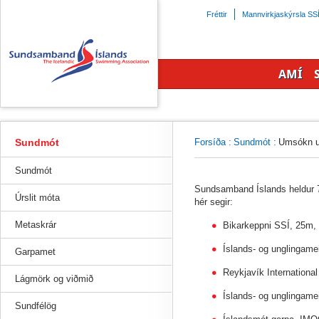
Beint
Fréttir
Mannvirkjaskýrsla SS
á
efnisyfirlit
síðunnar
AMÍ
Sundmót
Forsíða
:
Sundmót
:
Umsókn 
Sundmót
Sundsamband Íslands heldur 7 
Úrslit móta
hér segir:
Metaskrár
Bikarkeppni SSÍ, 25m,
Íslands- og unglingame
Garpamet
Reykjavík Internationa
Lágmörk og viðmið
Íslands- og unglingamei
Sundfélög