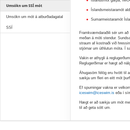
Íslandsmót garpa, IMOC
Umsókn um SSÍ mót
Íslandsmeistaramót ald
Umsókn um mót á atburðadagatal
Sumarmeistaramót Íslan
SSÍ
Framkvæmdaraðili sér um að ha
meðan á móti stendur. Sundsam
straum af kostnaði við hressin
stjórnar um úthlutun móta. Í s
Vakin er athygli á reglugerðu
Reglugerðirnar er hægt að ná
Áhugasöm félög eru hvött til 
sækja um fleri en eitt mót þurf
Ef spurningar vakna er velkom
iceswim@iceswim.is
eða í sí
Hægt er að sækja um mót með
til að geta sótt um.