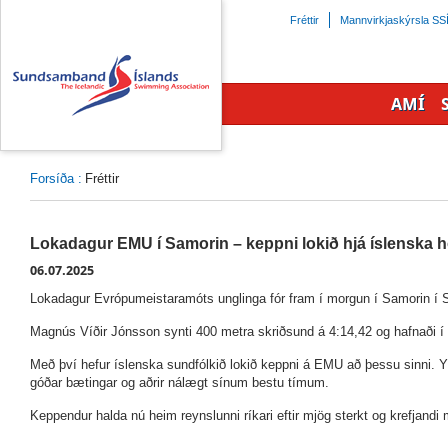
Beint
Fréttir
Mannvirkjaskýrsla SS
á
efnisyfirlit
síðunnar
AMÍ
Forsíða
:
Fréttir
Lokadagur EMU í Samorin – keppni lokið hjá íslenska
06.07.2025
Lokadagur Evrópumeistaramóts unglinga fór fram í morgun í Samorin í Sl
Magnús Víðir Jónsson
synti 400 metra skriðsund á
4:14,42
og hafnaði í
Með því hefur íslenska sundfólkið lokið keppni á EMU að þessu sinni. Y
góðar bætingar og aðrir nálægt sínum bestu tímum.
Keppendur halda nú heim reynslunni ríkari eftir mjög sterkt og krefjandi