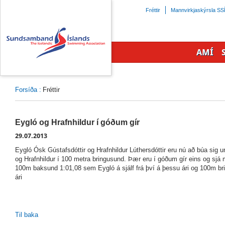
Beint
Fréttir
Mannvirkjaskýrsla SS
á
efnisyfirlit
síðunnar
AMÍ
Forsíða
:
Fréttir
Eygló og Hrafnhildur í góðum gír
29.07.2013
Eygló Ósk Gústafsdóttir og Hrafnhildur Lúthersdóttir eru nú að búa sig 
og Hrafnhildur í 100 metra bringusund. Þær eru í góðum gír eins og sjá
100m baksund 1:01,08 sem Eygló á sjálf frá því á þessu ári og 100m br
ári
Til baka