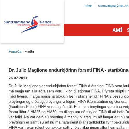
Beint
Fréttir
Mannvirkjaskýrsla SS
á
efnisyfirlit
síðunnar
AMÍ
Forsíða
:
Fréttir
Dr. Julio Maglione endurkjörinn forseti FINA - startbú
26.07.2013
Dr. Julio Maglione var endurkjörinn forseti FINA á ársþingi FINA sem la
má segja um alla aðra sem voru í kjöri til stjórnar FINA. Í fyrsta skipti 
með hversu marga norræna blokkin fær í starfsnefndir FINA á þessu kjör
breytingar og orðalagsbreytingar á lögum FINA (Constitution og General
(Facilities Rules) FINA voru lagaðar til. Einstaka breytingar voru þau v
fastur liður á HM25 og HM50, en tillaga um að skylda FINA til að hafa
var felld. Þá var gerð sú breyting á mannvirkjareglum að laugar eru n
breytingin er samt sú að nú má hafa sérstakar startblokkir fyrir baksund
FINA var frekar rólegt og nokkur sátt virðist ríkja innan allra heimsálfa