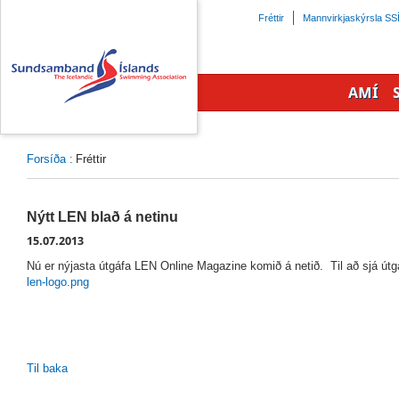
Beint
Fréttir
Mannvirkjaskýrsla SS
á
efnisyfirlit
síðunnar
AMÍ
Forsíða
:
Fréttir
Nýtt LEN blað á netinu
15.07.2013
Nú er nýjasta útgáfa LEN Online Magazine komið á netið. Til að sjá út
len-logo.png
Til baka