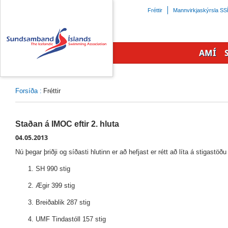
Beint
Fréttir
Mannvirkjaskýrsla SS
á
efnisyfirlit
síðunnar
AMÍ
Forsíða
:
Fréttir
Staðan á IMOC eftir 2. hluta
04.05.2013
Nú þegar þriðji og síðasti hlutinn er að hefjast er rétt að líta á stigastöðu
SH 990 stig
Ægir 399 stig
Breiðablik 287 stig
UMF Tindastóll 157 stig