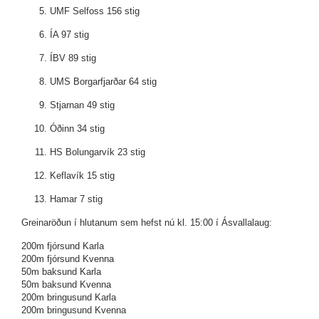
UMF Selfoss 156 stig
ÍA 97 stig
ÍBV 89 stig
UMS Borgarfjarðar 64 stig
Stjarnan 49 stig
Óðinn 34 stig
HS Bolungarvík 23 stig
Keflavík 15 stig
Hamar 7 stig
Greinaröðun í hlutanum sem hefst nú kl. 15:00 í Ásvallalaug:
200m fjórsund Karla
200m fjórsund Kvenna
50m baksund Karla
50m baksund Kvenna
200m bringusund Karla
200m bringusund Kvenna