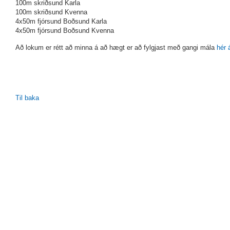
100m skriðsund Karla
100m skriðsund Kvenna
4x50m fjórsund Boðsund Karla
4x50m fjórsund Boðsund Kvenna
Að lokum er rétt að minna á að hægt er að fylgjast með gangi mála
hér 
Til baka