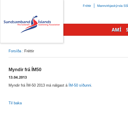
Beint
Fréttir
Mannvirkjaskýrsla SS
á
efnisyfirlit
síðunnar
AMÍ
Forsíða
:
Fréttir
Myndir frá ÍM50
13.04.2013
Myndir frá ÍM-50 2013 má nálgast á
ÍM-50 síðunni
.
Til baka